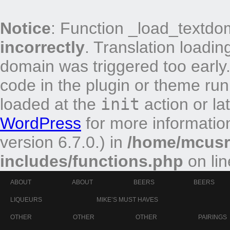
Notice
: Function _load_textdo
incorrectly
. Translation loadin
domain was triggered too early.
code in the plugin or theme run
loaded at the
init
action or la
WordPress
for more informatio
version 6.7.0.) in
/home/mcusr/
includes/functions.php
on li
ABOUT
ABOUT
BEERS
BEERS
LIQUEURS
MIKE’S MUST HAVES
OTHER
OTHER
OTHER
PAIRINGS