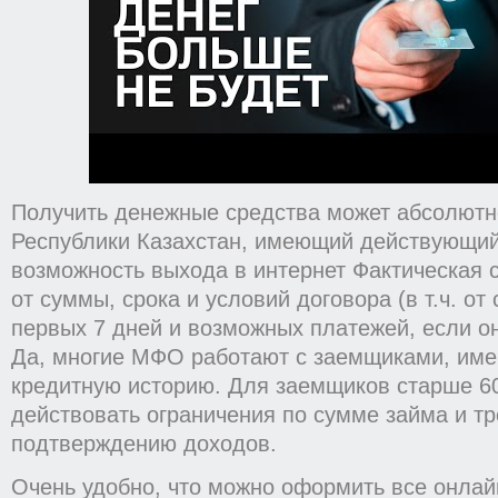
Получить денежные средства может абсолютн
Республики Казахстан, имеющий действующий
возможность выхода в интернет Фактическая 
от суммы, срока и условий договора (в т.ч. от
первых 7 дней и возможных платежей, если о
Да, многие МФО работают с заемщиками, им
кредитную историю. Для заемщиков старше 60
действовать ограничения по сумме займа и тр
подтверждению доходов.
Очень удобно, что можно оформить все онлай