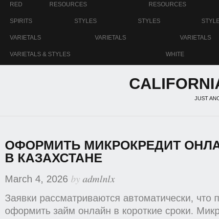
RED
RESOURCES
RESOURCES
SPIRITS
STYLES
STYLES
STYL
VARIETALS
VARIETALS
VARIETALS
VARIETALS & STYLES
WHITE
CALIFORNI
JUST AN
ОФОРМИТЬ МИКРОКРЕДИТ ОНЛА
В КАЗАХСТАНЕ
by
admlnlx
March 4, 2026
Заявки рассматриваются автоматически, что 
оформить займ онлайн в короткие сроки. Ми