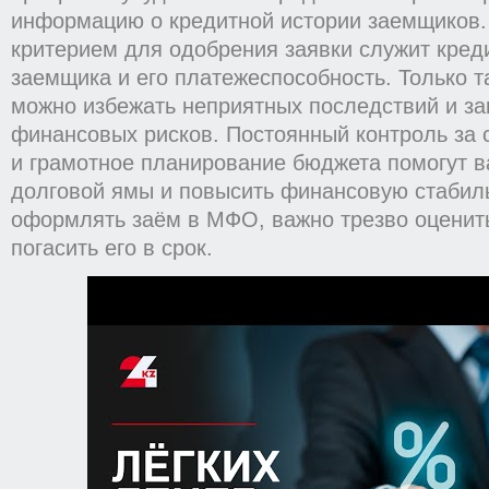
информацию о кредитной истории заемщиков
критерием для одобрения заявки служит кред
заемщика и его платежеспособность. Только 
можно избежать неприятных последствий и за
финансовых рисков. Постоянный контроль за
и грамотное планирование бюджета помогут в
долговой ямы и повысить финансовую стабил
оформлять заём в МФО, важно трезво оценит
погасить его в срок.